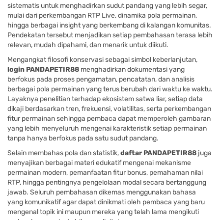
sistematis untuk menghadirkan sudut pandang yang lebih segar,
mulai dari perkembangan RTP Live, dinamika pola permainan,
hingga berbagai insight yang berkembang di kalangan komunitas.
Pendekatan tersebut menjadikan setiap pembahasan terasa lebih
relevan, mudah dipahami, dan menarik untuk diikuti.
Mengangkat filosofi konservasi sebagai simbol keberlanjutan,
login PANDAPETIR88
menghadirkan dokumentasi yang
berfokus pada proses pengamatan, pencatatan, dan analisis
berbagai pola permainan yang terus berubah dari waktu ke waktu.
Layaknya penelitian terhadap ekosistem satwa liar, setiap data
dikaji berdasarkan tren, frekuensi, volatilitas, serta perkembangan
fitur permainan sehingga pembaca dapat memperoleh gambaran
yang lebih menyeluruh mengenai karakteristik setiap permainan
tanpa hanya berfokus pada satu sudut pandang.
Selain membahas pola dan statistik,
daftar PANDAPETIR88
juga
menyajikan berbagai materi edukatif mengenai mekanisme
permainan modern, pemanfaatan fitur bonus, pemahaman nilai
RTP, hingga pentingnya pengelolaan modal secara bertanggung
jawab. Seluruh pembahasan dikemas menggunakan bahasa
yang komunikatif agar dapat dinikmati oleh pembaca yang baru
mengenal topik ini maupun mereka yang telah lama mengikuti