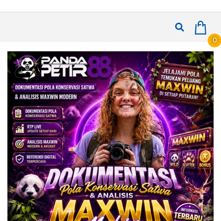
SKIP
TO
CARI
CONTENT
0
Skip
to
the
end
of
the
images
gallery