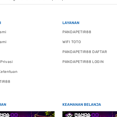
I
LAYANAN
ami
PANDAPETIR88
Kami
WIFI TOTO
PANDAPETIR88 DAFTAR
Privasi
PANDAPETIR88 LOGIN
Ketentuan
TIR88
RAN
KEAMANAN BELANJA