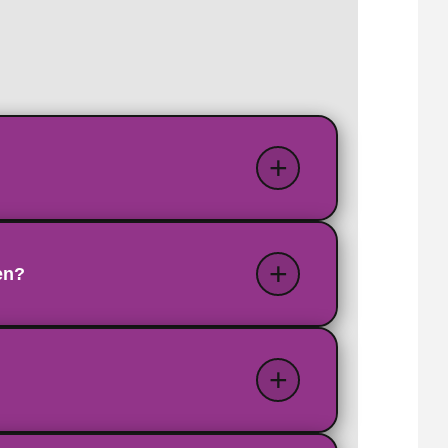
 menyusun berbagai analisis digital.
gga setiap pembahasan memiliki alur yang
en?
fi tersebut diterapkan dalam setiap artikel
nformasi yang lebih mendalam dibandingkan
 fitur, dinamika RTP, pola permainan