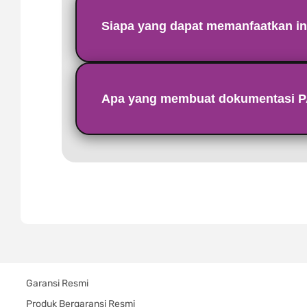
yang sedang menjadi perhatian komunitas,
Siapa yang dapat memanfaatkan i
secara berkala.
Seluruh materi dirancang agar mudah dip
mereka yang ingin mengikuti perkembangan
Apa yang membuat dokumentasi P
PANDAPETIR88 mengombinasikan konsep kon
rutin dalam satu penyajian yang konsisten
pandang yang unik bagi setiap pembaca.
Garansi Resmi
Produk Bergaransi Resmi