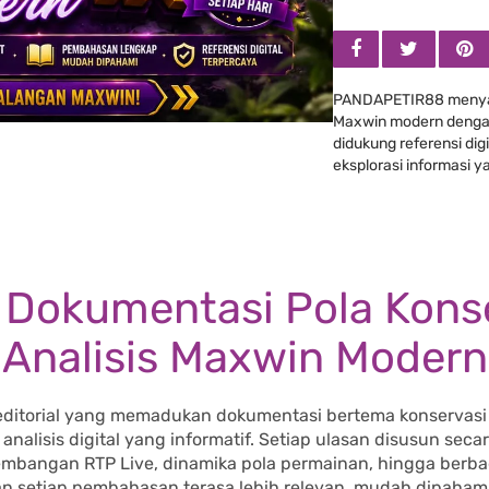
PANDAPETIR88 menyaji
Maxwin modern dengan 
didukung referensi di
eksplorasi informasi y
Dokumentasi Pola Konse
Analisis Maxwin Modern
itorial yang memadukan dokumentasi bertema konservas
nalisis digital yang informatif. Setiap ulasan disusun sec
kembangan RTP Live, dinamika pola permainan, hingga berb
n setiap pembahasan terasa lebih relevan, mudah dipahami,