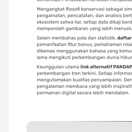
Mengangkat filosofi konservasi sebagai si
pengamatan, pencatatan, dan analisis ber
ekosistem satwa liar, setiap data dikaji b
memperoleh gambaran yang lebih menyelur
Selain membahas pola dan statistik,
dafta
pemanfaatan fitur bonus, pemahaman nila
dikemas menggunakan bahasa yang komunik
lama mengikuti perkembangan dunia hibura
Keunggulan utama
link alternatif PAND
perkembangan tren terkini. Setiap informas
mengutamakan kualitas penyampaian. De
pengalaman membaca yang lebih inspiratif
permainan digital secara lebih mendalam.