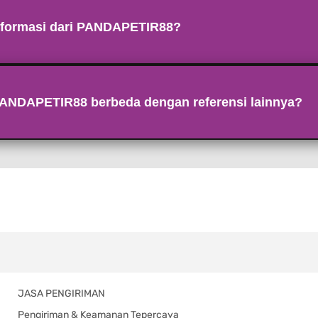
 hingga berbagai insight digital yang disusun berdasarkan pen
nformasi dari PANDAPETIR88?
ahami oleh berbagai kalangan, baik pembaca yang baru mengen
 analisis, dokumentasi tren, dan berbagai pembahasan modern 
ANDAPETIR88 berbeda dengan referensi lainnya?
servasi satwa, dokumentasi digital, analisis Maxwin Modern,
. Perpaduan tersebut menghadirkan informasi yang lebih rapi, 
JASA PENGIRIMAN
Pengiriman & Keamanan Tepercaya