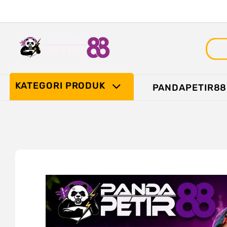
SKIP
TO
CONTENT
CARI
KATEGORI PRODUK
PANDAPETIR88
Skip
to
the
end
of