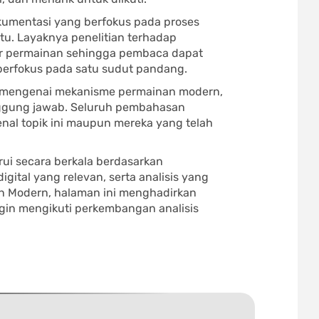
umentasi yang berfokus pada proses
tu. Layaknya penelitian terhadap
fitur permainan sehingga pembaca dapat
berfokus pada satu sudut pandang.
f mengenai mekanisme permainan modern,
nggung jawab. Seluruh pembahasan
al topik ini maupun mereka yang telah
ui secara berkala berdasarkan
gital yang relevan, serta analisis yang
 Modern, halaman ini menghadirkan
ngin mengikuti perkembangan analisis