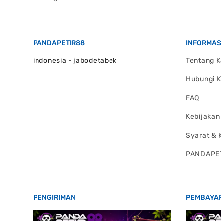
PANDAPETIR88
INFORMAS
indonesia - jabodetabek
Tentang K
Hubungi 
FAQ
Kebijakan 
Syarat & 
PANDAPE
PENGIRIMAN
PEMBAYA