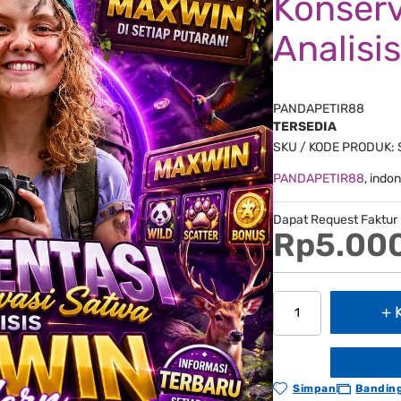
Konser
Analisi
PANDAPETIR88
TERSEDIA
SKU / KODE PRODUK:
PANDAPETIR88
, indo
Dapat Request Faktur
Rp5.00
+ 
Simpan
Bandin