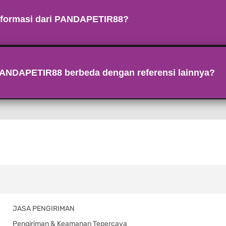
 hingga berbagai insight digital yang disusun berdasarkan pen
nformasi dari PANDAPETIR88?
ahami oleh berbagai kalangan, baik pembaca yang baru mengen
 analisis, dokumentasi tren, dan berbagai pembahasan modern 
ANDAPETIR88 berbeda dengan referensi lainnya?
servasi satwa, dokumentasi digital, analisis Maxwin Modern,
. Perpaduan tersebut menghadirkan informasi yang lebih rapi, 
JASA PENGIRIMAN
Pengiriman & Keamanan Tepercaya