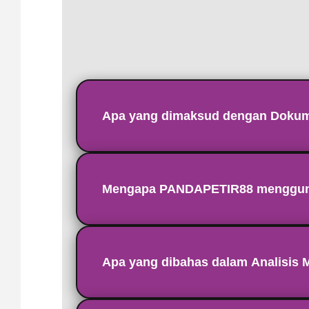
Apa yang dimaksud dengan Dokum
PANDAPETIR88 mengangkat konsep dokument
Tema ini menggambarkan proses observasi,
Mengapa PANDAPETIR88 menggunaka
mudah dipahami serta memberikan penga
Konservasi dipilih sebagai simbol keberlan
sehingga pembaca dapat menikmati pembahas
Apa yang dibahas dalam Analisis
penyajian konten pada umumnya.
Analisis Maxwin Modern mencakup pembaha