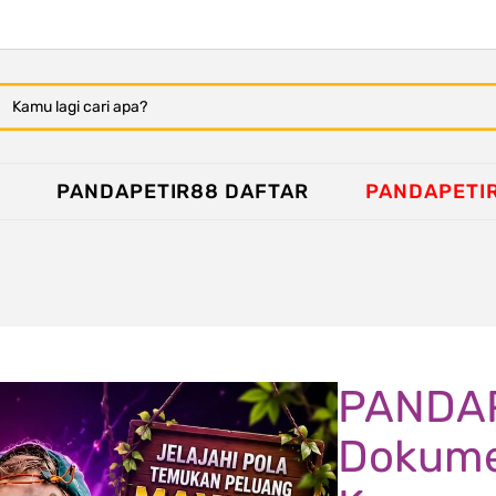
PANDAPETIR88 DAFTAR
PANDAPETIR
PANDAP
Dokume