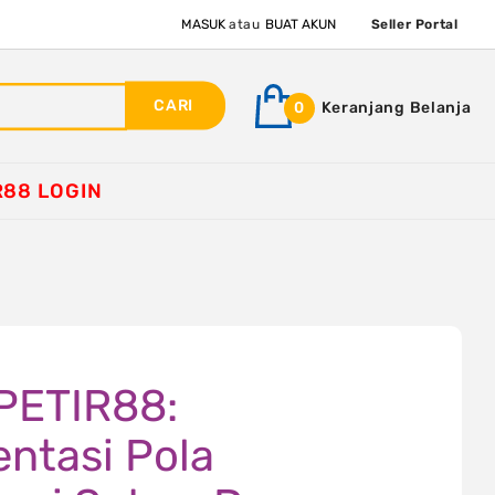
MASUK
BUAT AKUN
Seller Portal
CARI
0
Keranjang Belanja
88 LOGIN
ETIR88:
ntasi Pola