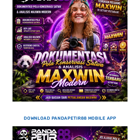
DOWNLOAD PANDAPETIR88 MOBILE APP